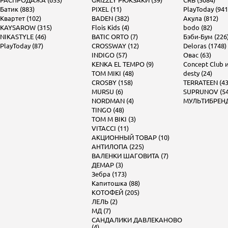
РАСПРОДАЖА (653)
GRIZZLY РЮКЗАКИ (39)
CRB (5084)
Батик (883)
PIXEL (11)
PlayToday (941
Квартет (102)
BADEN (382)
Акула (812)
KAYSAROW (315)
Flois Kids (4)
bodo (82)
NIKASTYLE (46)
BATIC ORTO (7)
Бэби-Бум (226
PlayToday (87)
CROSSWAY (12)
Deloras (1748)
INDIGO (57)
Овас (63)
KENKA EL TEMPO (9)
Concept Club и 
TOM MIKI (48)
desty (24)
CROSBY (158)
TERRATEEN (43
MURSU (6)
SUPRUNOV (54
NORDMAN (4)
МУЛЬТИБРЕНД 
TINGO (48)
TOM M BIKI (3)
VITACCI (11)
АКЦИОННЫЙ ТОВАР (10)
АНТИЛОПА (225)
ВАЛЕНКИ ШАГОВИТА (7)
ДЕМАР (3)
Зебра (173)
Капитошка (88)
КОТОФЕЙ (205)
ЛЕЛЬ (2)
МД (7)
САНДАЛИКИ ДАВЛЕКАНОВО
(4)