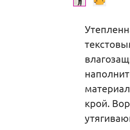
Утепленна
текстовы
влагозащ
наполнит
материал
крой. Во
утягиваю