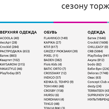
сезону тор
ВЕРХНЯЯ ОДЕЖДА
ОБУВЬ
ОДЕЖДА
ACOOLA (40)
FLAMINGO (149)
Батик (1646)
АксАрт (28)
KAPIKA (27)
Crockid (1608)
Crockid (284)
КПЛ (617)
CHILLEASY (0)
РАСПРОДАЖА (653)
GRIZZLY РЮКЗАКИ (39)
CRB (5084)
Батик (883)
PIXEL (11)
PlayToday (941
Квартет (102)
BADEN (382)
Акула (812)
KAYSAROW (315)
Flois Kids (4)
bodo (82)
NIKASTYLE (46)
BATIC ORTO (7)
Бэби-Бум (226
PlayToday (87)
CROSSWAY (12)
Deloras (1748)
INDIGO (57)
Овас (63)
KENKA EL TEMPO (9)
Concept Club и 
TOM MIKI (48)
desty (24)
CROSBY (158)
TERRATEEN (43
MURSU (6)
SUPRUNOV (54
NORDMAN (4)
МУЛЬТИБРЕНД 
TINGO (48)
TOM M BIKI (3)