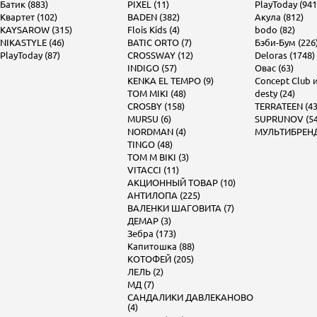
Батик (883)
PIXEL (11)
PlayToday (941
Квартет (102)
BADEN (382)
Акула (812)
KAYSAROW (315)
Flois Kids (4)
bodo (82)
NIKASTYLE (46)
BATIC ORTO (7)
Бэби-Бум (226
PlayToday (87)
CROSSWAY (12)
Deloras (1748)
INDIGO (57)
Овас (63)
KENKA EL TEMPO (9)
Concept Club и 
TOM MIKI (48)
desty (24)
CROSBY (158)
TERRATEEN (43
MURSU (6)
SUPRUNOV (54
NORDMAN (4)
МУЛЬТИБРЕНД 
TINGO (48)
TOM M BIKI (3)
VITACCI (11)
АКЦИОННЫЙ ТОВАР (10)
АНТИЛОПА (225)
ВАЛЕНКИ ШАГОВИТА (7)
ДЕМАР (3)
Зебра (173)
Капитошка (88)
КОТОФЕЙ (205)
ЛЕЛЬ (2)
МД (7)
САНДАЛИКИ ДАВЛЕКАНОВО
(4)