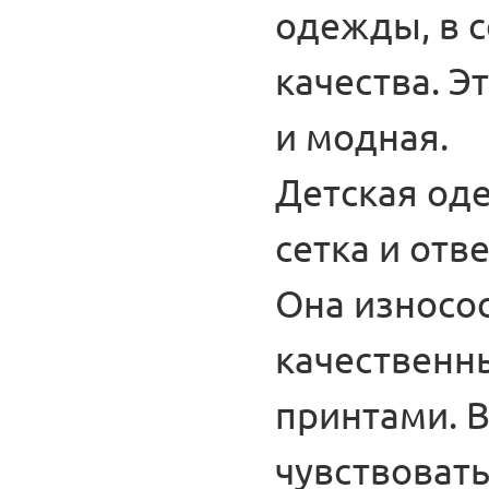
одежды, в 
качества. Э
и модная.
Детская од
сетка и от
Она износос
качественн
принтами. В
чувствовать