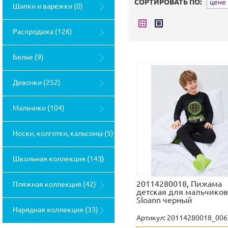
СОРТИРОВАТЬ ПО:
цене (
Шапки и варежки (0)
Распродажа (126)
Белье (9)
Девочки (252)
Мальчики (104)
Носки, колготки, кальсоны (5)
Школьная коллекция (143)
20114280018, Пижама
Пляжная коллекция (42)
детская для мальчиков
Sloann черный
Нарядная коллекция (33)
Артикул:
20114280018_006