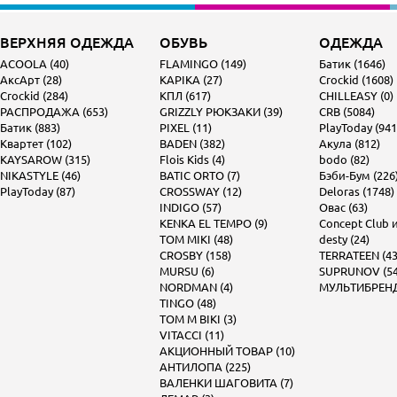
ВЕРХНЯЯ ОДЕЖДА
ОБУВЬ
ОДЕЖДА
ACOOLA (40)
FLAMINGO (149)
Батик (1646)
АксАрт (28)
KAPIKA (27)
Crockid (1608)
Crockid (284)
КПЛ (617)
CHILLEASY (0)
РАСПРОДАЖА (653)
GRIZZLY РЮКЗАКИ (39)
CRB (5084)
Батик (883)
PIXEL (11)
PlayToday (941
Квартет (102)
BADEN (382)
Акула (812)
KAYSAROW (315)
Flois Kids (4)
bodo (82)
NIKASTYLE (46)
BATIC ORTO (7)
Бэби-Бум (226
PlayToday (87)
CROSSWAY (12)
Deloras (1748)
INDIGO (57)
Овас (63)
KENKA EL TEMPO (9)
Concept Club и 
TOM MIKI (48)
desty (24)
CROSBY (158)
TERRATEEN (43
MURSU (6)
SUPRUNOV (54
NORDMAN (4)
МУЛЬТИБРЕНД 
TINGO (48)
TOM M BIKI (3)
VITACCI (11)
АКЦИОННЫЙ ТОВАР (10)
АНТИЛОПА (225)
ВАЛЕНКИ ШАГОВИТА (7)