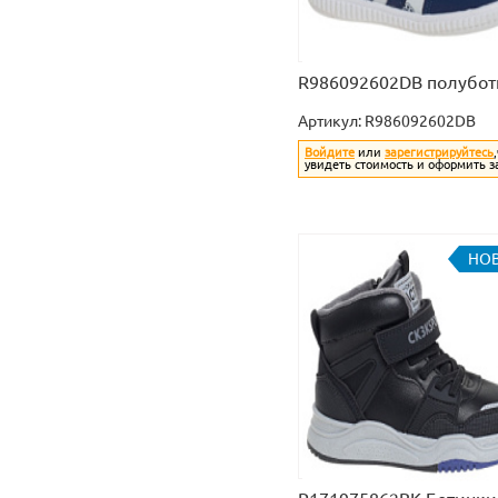
R986092602DB полубот
Артикул:
R986092602DB
Войдите
или
зарегистрируйтесь
увидеть стоимость и оформить з
НО