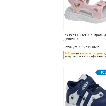
R339711302P Сандалии
девочек
Артикул:
R339711302P
Войдите
или
зарегистрируйтесь
увидеть стоимость и оформить з
НО