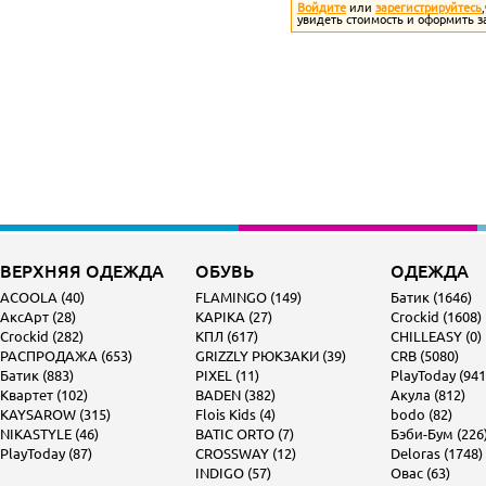
Войдите
или
зарегистрируйтесь
увидеть стоимость и оформить з
ВЕРХНЯЯ ОДЕЖДА
ОБУВЬ
ОДЕЖДА
ACOOLA (40)
FLAMINGO (149)
Батик (1646)
АксАрт (28)
KAPIKA (27)
Crockid (1608)
Crockid (282)
КПЛ (617)
CHILLEASY (0)
РАСПРОДАЖА (653)
GRIZZLY РЮКЗАКИ (39)
CRB (5080)
Батик (883)
PIXEL (11)
PlayToday (941
Квартет (102)
BADEN (382)
Акула (812)
KAYSAROW (315)
Flois Kids (4)
bodo (82)
NIKASTYLE (46)
BATIC ORTO (7)
Бэби-Бум (226
PlayToday (87)
CROSSWAY (12)
Deloras (1748)
INDIGO (57)
Овас (63)