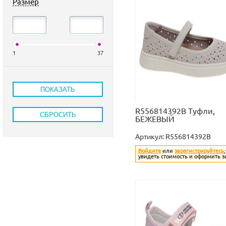
Размер
1
37
R556814392B Туфли,
БЕЖЕВЫЙ
Артикул:
R556814392B
Войдите
или
зарегистрируйтесь
увидеть стоимость и оформить з