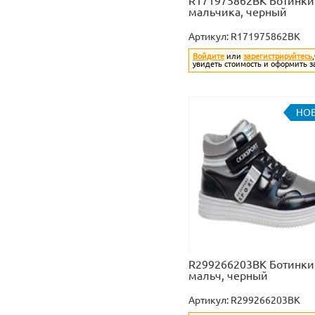
R171975862BK Ботинки
мальчика, черный
Артикул:
R171975862BK
Войдите
или
зарегистрируйтесь
увидеть стоимость и оформить з
НО
R299266203BK Ботинки
мальч, черный
Артикул:
R299266203BK