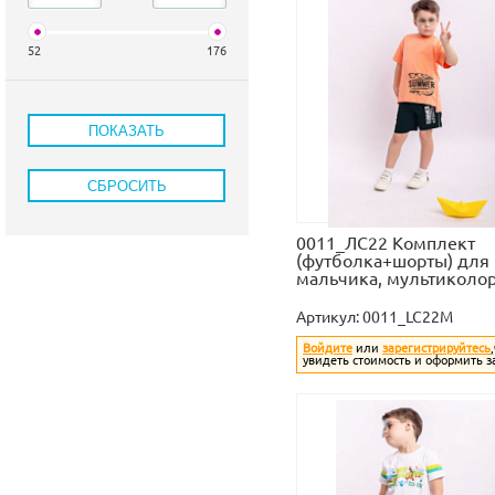
52
176
0011_ЛС22 Комплект
(футболка+шорты) для
мальчика, мультиколо
Артикул:
0011_LC22M
Войдите
или
зарегистрируйтесь
увидеть стоимость и оформить з