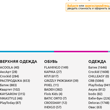
Войдите
или
зарегистрируйтесь
увидеть стоимость и оформить з
ВЕРХНЯЯ ОДЕЖДА
ОБУВЬ
ОДЕЖДА
ACOOLA (40)
FLAMINGO (149)
Батик (1646)
АксАрт (28)
KAPIKA (27)
Crockid (1608)
Crockid (284)
КПЛ (617)
CHILLEASY (0)
РАСПРОДАЖА (653)
GRIZZLY РЮКЗАКИ (39)
CRB (5084)
Батик (883)
PIXEL (11)
PlayToday (941
Квартет (102)
BADEN (382)
Акула (812)
KAYSAROW (315)
Flois Kids (4)
bodo (82)
NIKASTYLE (46)
BATIC ORTO (7)
Бэби-Бум (226
PlayToday (87)
CROSSWAY (12)
Deloras (1748)
INDIGO (57)
Овас (63)