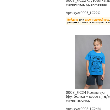
0003_ЛС22 Футболка д
мальчика, оранжевый
Артикул:
0003_LC22O
Войдите
или
зарегистрируйтесь
увидеть стоимость и оформить з
0008_ЛС24 Комплект
(футболка + шорты) д/м
мультиколор
Артикул:
0008_LC24M