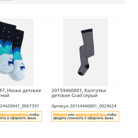
7, Носки детские
20154460001, Колготки
етной
детские Grad серый
24420047_0067397
Артикул:
20154460001_0029624
арегистрируйтесь
,чтобы
Войдите
или
зарегистрируйтесь
,чтобы
ость и оформить заказ.
увидеть стоимость и оформить заказ.