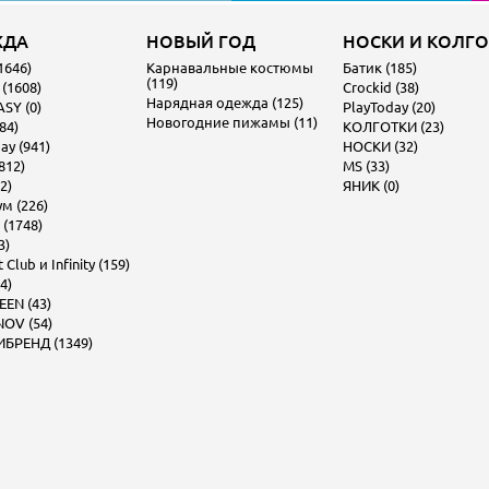
ЖДА
НОВЫЙ ГОД
НОСКИ И КОЛГ
1646)
Карнавальные костюмы
Батик (185)
(119)
 (1608)
Crockid (38)
Нарядная одежда (125)
SY (0)
PlayToday (20)
Новогодние пижамы (11)
84)
КОЛГОТКИ (23)
ay (941)
НОСКИ (32)
812)
MS (33)
2)
ЯНИК (0)
м (226)
 (1748)
3)
Club и Infinity (159)
4)
EEN (43)
OV (54)
БРЕНД (1349)