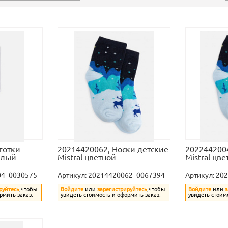
готки
20214420062, Носки детские
2022442004
елый
Mistral цветной
Mistral цв
04_0030575
Артикул:
20214420062_0067394
Артикул:
202
руйтесь
,чтобы
Войдите
или
зарегистрируйтесь
,чтобы
Войдите
или
з
рмить заказ.
увидеть стоимость и оформить заказ.
увидеть стоим