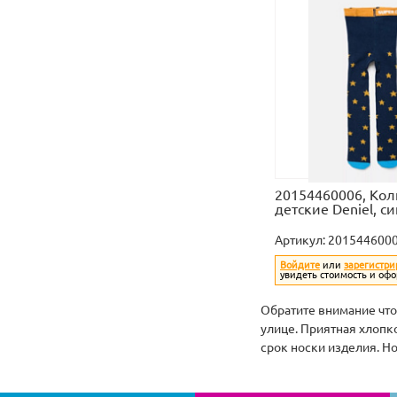
20154460006, Кол
детские Deniel, с
Артикул:
201544600
Войдите
или
зарегистри
увидеть стоимость и офо
Обратите внимание что 
улице. Приятная хлопк
срок носки изделия. Н