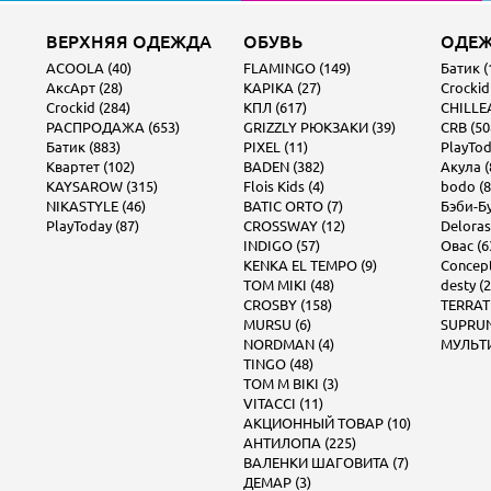
ВЕРХНЯЯ ОДЕЖДА
ОБУВЬ
ОДЕ
ACOOLA (40)
FLAMINGO (149)
Батик (
АксАрт (28)
KAPIKA (27)
Crockid
Crockid (284)
КПЛ (617)
CHILLEA
РАСПРОДАЖА (653)
GRIZZLY РЮКЗАКИ (39)
CRB (50
Батик (883)
PIXEL (11)
PlayTod
Квартет (102)
BADEN (382)
Акула (
KAYSAROW (315)
Flois Kids (4)
bodo (8
NIKASTYLE (46)
BATIC ORTO (7)
Бэби-Бу
PlayToday (87)
CROSSWAY (12)
Deloras
INDIGO (57)
Овас (6
KENKA EL TEMPO (9)
Concept 
TOM MIKI (48)
desty (2
CROSBY (158)
TERRAT
MURSU (6)
SUPRUN
NORDMAN (4)
МУЛЬТИ
TINGO (48)
TOM M BIKI (3)
VITACCI (11)
АКЦИОННЫЙ ТОВАР (10)
АНТИЛОПА (225)
ВАЛЕНКИ ШАГОВИТА (7)
ДЕМАР (3)