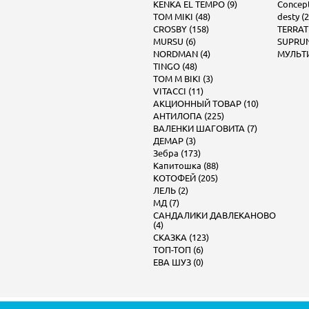
KENKA EL TEMPO (9)
Concept 
TOM MIKI (48)
desty (2
CROSBY (158)
TERRAT
MURSU (6)
SUPRUN
NORDMAN (4)
МУЛЬТИ
TINGO (48)
TOM M BIKI (3)
VITACCI (11)
АКЦИОННЫЙ ТОВАР (10)
АНТИЛОПА (225)
ВАЛЕНКИ ШАГОВИТА (7)
ДЕМАР (3)
Зебра (173)
Капитошка (88)
КОТОФЕЙ (205)
ЛЕЛЬ (2)
МД (7)
САНДАЛИКИ ДАВЛЕКАНОВО
(4)
СКАЗКА (123)
ТОП-ТОП (6)
ЕВА ШУЗ (0)