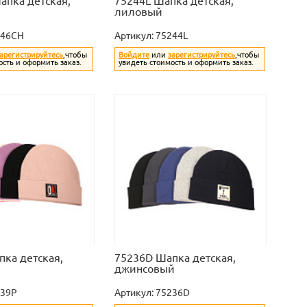
апка детская,
75244L Шапка детская,
лиловый
246CH
Артикул:
75244L
арегистрируйтесь
,чтобы
Войдите
или
зарегистрируйтесь
,чтобы
ость и оформить заказ.
увидеть стоимость и оформить заказ.
ка детская,
75236D Шапка детская,
джинсовый
239P
Артикул:
75236D