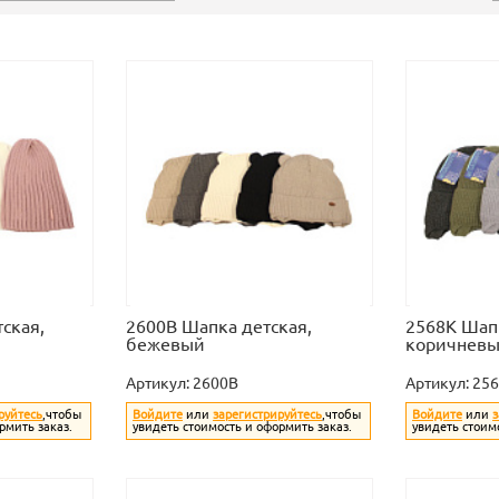
ская,
2600B Шапка детская,
2568K Шапк
бежевый
коричнев
Артикул:
2600B
Артикул:
25
руйтесь
,чтобы
Войдите
или
зарегистрируйтесь
,чтобы
Войдите
или
з
рмить заказ.
увидеть стоимость и оформить заказ.
увидеть стоим