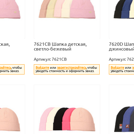
кая,
7621CB Шапка детская,
7620D Шапк
светло-бежевый
джинсовы
Артикул:
7621CB
Артикул:
76
руйтесь
,чтобы
Войдите
или
зарегистрируйтесь
,чтобы
Войдите
или
з
рмить заказ.
увидеть стоимость и оформить заказ.
увидеть стоим