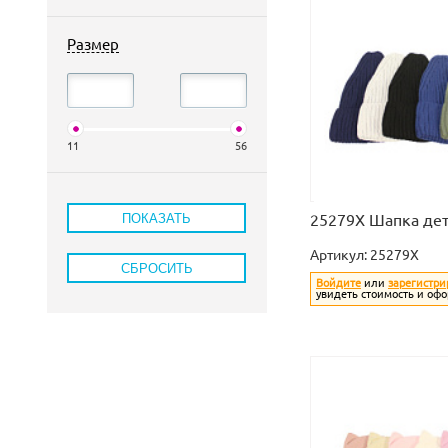
Размер
11
56
25279X Шапка дет
Артикул:
25279X
Войдите
или
зарегистри
увидеть стоимость и офо