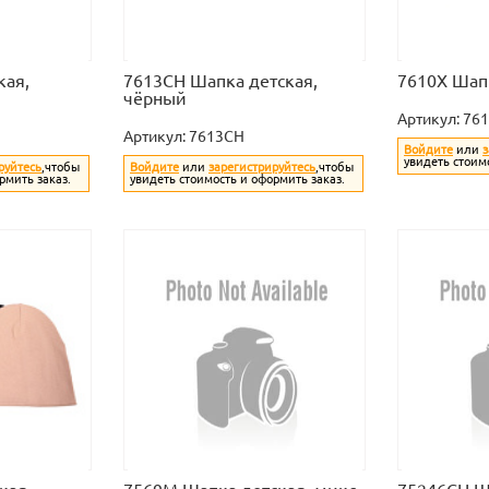
кая,
7613CH Шапка детская,
7610X Шапк
чёрный
Артикул:
76
Артикул:
7613CH
Войдите
или
з
увидеть стоим
руйтесь
,чтобы
Войдите
или
зарегистрируйтесь
,чтобы
рмить заказ.
увидеть стоимость и оформить заказ.