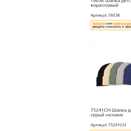
7603K Шапка детс
коралловый
Артикул:
7603K
Войдите
или
зарегистри
увидеть стоимость и офо
75241CM Шапка д
серый меланж
Артикул:
75241CM