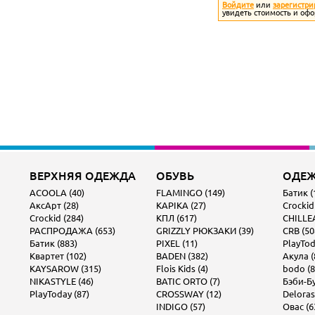
Войдите
или
зарегистри
увидеть стоимость и офо
ВЕРХНЯЯ ОДЕЖДА
ОБУВЬ
ОДЕ
ACOOLA (40)
FLAMINGO (149)
Батик (
АксАрт (28)
KAPIKA (27)
Crockid
Crockid (284)
КПЛ (617)
CHILLEA
РАСПРОДАЖА (653)
GRIZZLY РЮКЗАКИ (39)
CRB (50
Батик (883)
PIXEL (11)
PlayTod
Квартет (102)
BADEN (382)
Акула (
KAYSAROW (315)
Flois Kids (4)
bodo (8
NIKASTYLE (46)
BATIC ORTO (7)
Бэби-Бу
PlayToday (87)
CROSSWAY (12)
Deloras
INDIGO (57)
Овас (6