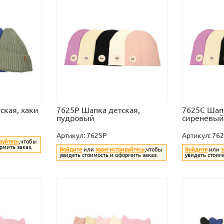
ская, хаки
7625P Шапка детская,
7625C Шапк
пудровый
сиреневый
Артикул:
7625P
Артикул:
76
руйтесь
,чтобы
рмить заказ.
Войдите
или
зарегистрируйтесь
,чтобы
Войдите
или
з
увидеть стоимость и оформить заказ.
увидеть стоим