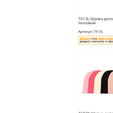
7613L Шапка детс
лиловый
Артикул:
7613L
Войдите
или
зарегистри
увидеть стоимость и офо