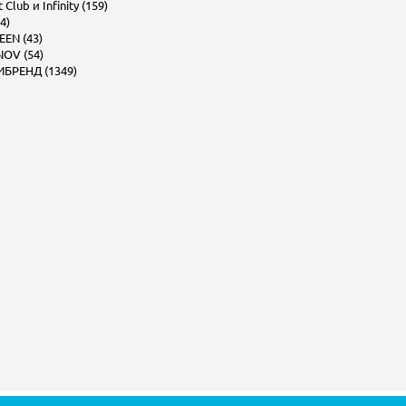
Club и Infinity (159)
4)
EEN (43)
OV (54)
БРЕНД (1349)