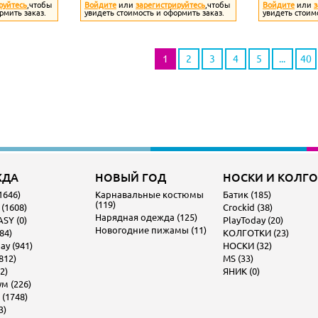
руйтесь
,чтобы
Войдите
или
зарегистрируйтесь
,чтобы
Войдите
или
з
рмить заказ.
увидеть стоимость и оформить заказ.
увидеть стоим
1
2
3
4
5
...
40
ЖДА
НОВЫЙ ГОД
НОСКИ И КОЛГ
1646)
Карнавальные костюмы
Батик (185)
(119)
 (1608)
Crockid (38)
Нарядная одежда (125)
SY (0)
PlayToday (20)
Новогодние пижамы (11)
84)
КОЛГОТКИ (23)
ay (941)
НОСКИ (32)
812)
MS (33)
2)
ЯНИК (0)
м (226)
 (1748)
3)