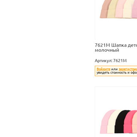
7621M Шапка детс
молочный
Артикул:
7621M
Войдите
или
зарегистри
увидеть стоимость и офо