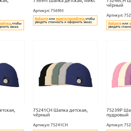
кая,
7569M Шапка детская, микс
75246CH Ш
чёрный
Артикул:
7569M
Артикул:
75
Войдите
или
зарегистрируйтесь
,чтобы
увидеть стоимость и оформить заказ.
руйтесь
,чтобы
Войдите
или
з
рмить заказ.
увидеть стоим
етская,
75241CH Шапка детская,
75239P Шап
чёрный
пудровый
Артикул:
75241CH
Артикул:
75