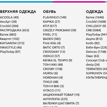
ВЕРХНЯЯ ОДЕЖДА
ОБУВЬ
ОДЕЖДА
ACOOLA (40)
FLAMINGO (149)
Батик (1646)
АксАрт (28)
KAPIKA (27)
Crockid (1608)
Crockid (284)
КПЛ (617)
CHILLEASY (0)
РАСПРОДАЖА (653)
GRIZZLY РЮКЗАКИ (39)
CRB (5084)
Батик (883)
PIXEL (11)
PlayToday (941
Квартет (102)
BADEN (382)
Акула (812)
KAYSAROW (315)
Flois Kids (4)
bodo (82)
NIKASTYLE (46)
BATIC ORTO (7)
Бэби-Бум (226
PlayToday (87)
CROSSWAY (12)
Deloras (1748)
INDIGO (57)
Овас (63)
KENKA EL TEMPO (9)
Concept Club и 
TOM MIKI (48)
desty (24)
CROSBY (158)
TERRATEEN (43
MURSU (6)
SUPRUNOV (54
NORDMAN (4)
МУЛЬТИБРЕНД 
TINGO (48)
TOM M BIKI (3)
VITACCI (11)
АКЦИОННЫЙ ТОВАР (10)
АНТИЛОПА (225)
ВАЛЕНКИ ШАГОВИТА (7)