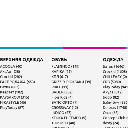
ВЕРХНЯЯ ОДЕЖДА
ОБУВЬ
ОДЕЖДА
ACOOLA (40)
FLAMINGO (149)
Батик (1646)
АксАрт (28)
KAPIKA (27)
Crockid (1608)
Crockid (282)
КПЛ (617)
CHILLEASY (0)
РАСПРОДАЖА (653)
GRIZZLY РЮКЗАКИ (39)
CRB (5080)
Батик (883)
PIXEL (11)
PlayToday (941
Квартет (102)
BADEN (382)
Акула (812)
KAYSAROW (315)
Flois Kids (4)
bodo (82)
NIKASTYLE (46)
BATIC ORTO (7)
Бэби-Бум (226
PlayToday (87)
CROSSWAY (12)
Deloras (1748)
INDIGO (57)
Овас (63)
KENKA EL TEMPO (9)
Concept Club и 
TOM MIKI (48)
desty (24)