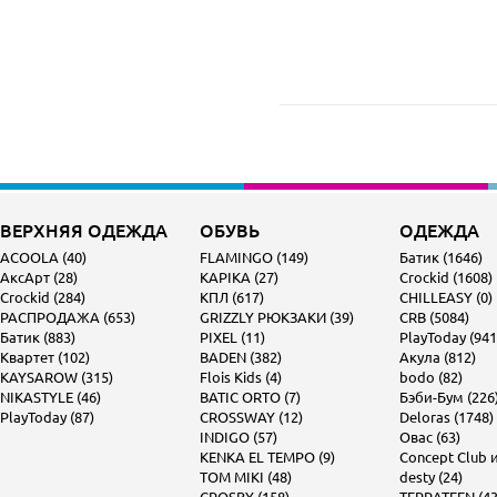
ВЕРХНЯЯ ОДЕЖДА
ОБУВЬ
ОДЕЖДА
ACOOLA (40)
FLAMINGO (149)
Батик (1646)
АксАрт (28)
KAPIKA (27)
Crockid (1608)
Crockid (284)
КПЛ (617)
CHILLEASY (0)
РАСПРОДАЖА (653)
GRIZZLY РЮКЗАКИ (39)
CRB (5084)
Батик (883)
PIXEL (11)
PlayToday (941
Квартет (102)
BADEN (382)
Акула (812)
KAYSAROW (315)
Flois Kids (4)
bodo (82)
NIKASTYLE (46)
BATIC ORTO (7)
Бэби-Бум (226
PlayToday (87)
CROSSWAY (12)
Deloras (1748)
INDIGO (57)
Овас (63)
KENKA EL TEMPO (9)
Concept Club и 
TOM MIKI (48)
desty (24)