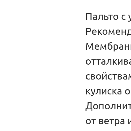
Пальто с 
Рекоменд
Мембранн
отталкив
свойствам
кулиска 
Дополнит
от ветра