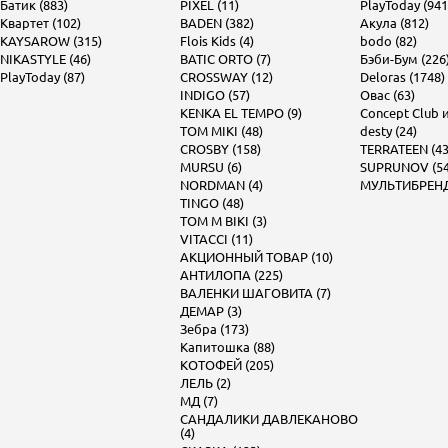
Батик (883)
PIXEL (11)
PlayToday (941
Квартет (102)
BADEN (382)
Акула (812)
KAYSAROW (315)
Flois Kids (4)
bodo (82)
NIKASTYLE (46)
BATIC ORTO (7)
Бэби-Бум (226
PlayToday (87)
CROSSWAY (12)
Deloras (1748)
INDIGO (57)
Овас (63)
KENKA EL TEMPO (9)
Concept Club и 
TOM MIKI (48)
desty (24)
CROSBY (158)
TERRATEEN (43
MURSU (6)
SUPRUNOV (54
NORDMAN (4)
МУЛЬТИБРЕНД 
TINGO (48)
TOM M BIKI (3)
VITACCI (11)
АКЦИОННЫЙ ТОВАР (10)
АНТИЛОПА (225)
ВАЛЕНКИ ШАГОВИТА (7)
ДЕМАР (3)
Зебра (173)
Капитошка (88)
КОТОФЕЙ (205)
ЛЕЛЬ (2)
МД (7)
САНДАЛИКИ ДАВЛЕКАНОВО
(4)