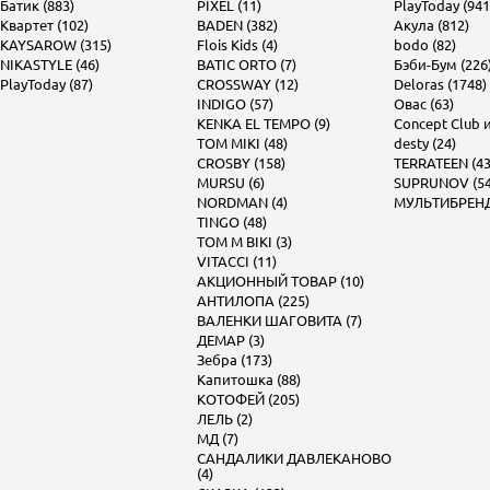
Батик (883)
PIXEL (11)
PlayToday (941
Квартет (102)
BADEN (382)
Акула (812)
KAYSAROW (315)
Flois Kids (4)
bodo (82)
NIKASTYLE (46)
BATIC ORTO (7)
Бэби-Бум (226
PlayToday (87)
CROSSWAY (12)
Deloras (1748)
INDIGO (57)
Овас (63)
KENKA EL TEMPO (9)
Concept Club и 
TOM MIKI (48)
desty (24)
CROSBY (158)
TERRATEEN (43
MURSU (6)
SUPRUNOV (54
NORDMAN (4)
МУЛЬТИБРЕНД 
TINGO (48)
TOM M BIKI (3)
VITACCI (11)
АКЦИОННЫЙ ТОВАР (10)
АНТИЛОПА (225)
ВАЛЕНКИ ШАГОВИТА (7)
ДЕМАР (3)
Зебра (173)
Капитошка (88)
КОТОФЕЙ (205)
ЛЕЛЬ (2)
МД (7)
САНДАЛИКИ ДАВЛЕКАНОВО
(4)