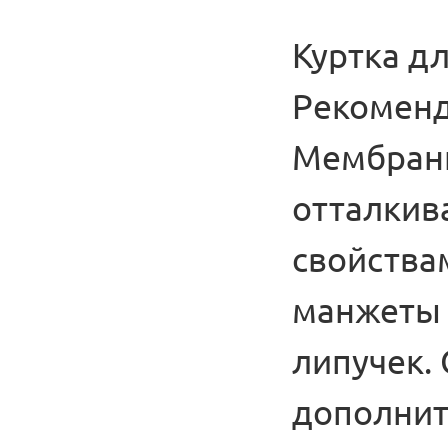
Куртка дл
Рекоменд
Мембранн
отталкив
свойствам
манжеты 
липучек.
дополнит