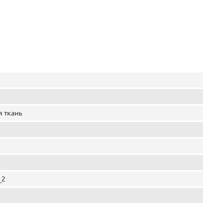
 ткань
_2