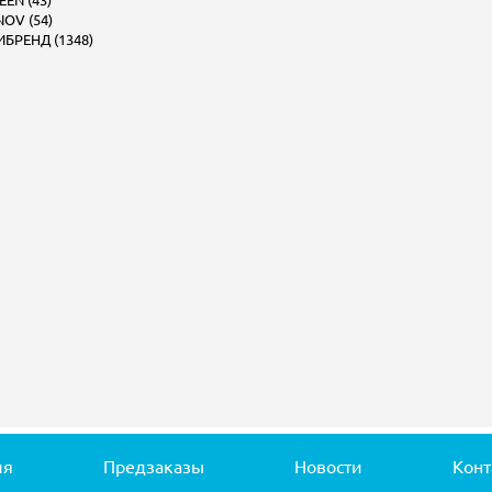
EEN (43)
OV (54)
БРЕНД (1348)
ия
Предзаказы
Новости
Конт