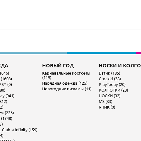
ЖДА
НОВЫЙ ГОД
НОСКИ И КОЛГ
1646)
Карнавальные костюмы
Батик (185)
(119)
 (1608)
Crockid (38)
Нарядная одежда (125)
SY (0)
PlayToday (20)
Новогодние пижамы (11)
80)
КОЛГОТКИ (23)
ay (941)
НОСКИ (32)
812)
MS (33)
2)
ЯНИК (0)
м (226)
 (1748)
3)
Club и Infinity (159)
4)