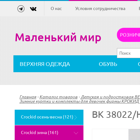
О нас
Условия сотрудничества
Маленький мир
РОЗНИЧ
ВЕРХНЯЯ ОДЕЖДА
ОБУВЬ
Главная
-
Каталог товаров
-
Детская и подростковая 
Зимние куртки и комплекты для девочек фирмы КРОКИД 
ВК 38022/
Crockid осень-весна (121)
Crockid зима (161)