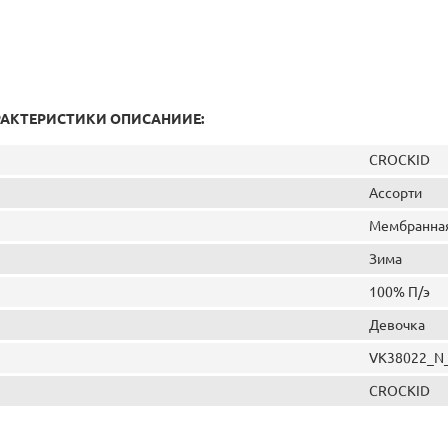
РАКТЕРИСТИКИ ОПИСАНИИЕ:
CROCKID
Ассорти
Мембранная
Зима
100% П/э
Девочка
VK38022_N
CROCKID