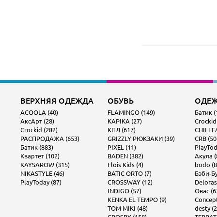
ВЕРХНЯЯ ОДЕЖДА
ОБУВЬ
ОДЕ
ACOOLA (40)
FLAMINGO (149)
Батик (
АксАрт (28)
KAPIKA (27)
Crockid
Crockid (282)
КПЛ (617)
CHILLEA
РАСПРОДАЖА (653)
GRIZZLY РЮКЗАКИ (39)
CRB (50
Батик (883)
PIXEL (11)
PlayTod
Квартет (102)
BADEN (382)
Акула (
KAYSAROW (315)
Flois Kids (4)
bodo (8
NIKASTYLE (46)
BATIC ORTO (7)
Бэби-Бу
PlayToday (87)
CROSSWAY (12)
Deloras
INDIGO (57)
Овас (6
KENKA EL TEMPO (9)
Concept 
TOM MIKI (48)
desty (2