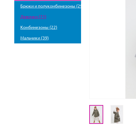
Брюки и полукомбинезоны (29)
Девочки (71)
Комбинезоны (22)
Мальчики (39)