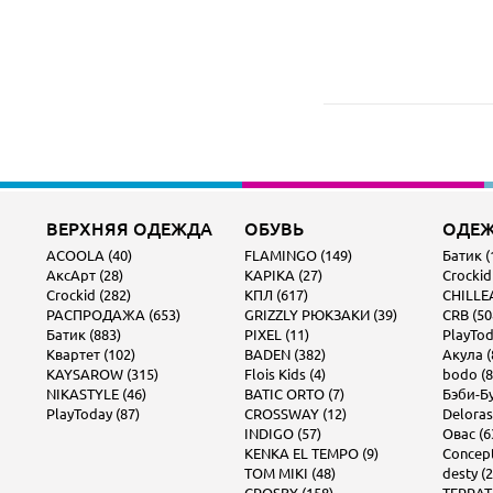
ВЕРХНЯЯ ОДЕЖДА
ОБУВЬ
ОДЕ
ACOOLA (40)
FLAMINGO (149)
Батик (
АксАрт (28)
KAPIKA (27)
Crockid
Crockid (282)
КПЛ (617)
CHILLEA
РАСПРОДАЖА (653)
GRIZZLY РЮКЗАКИ (39)
CRB (50
Батик (883)
PIXEL (11)
PlayTod
Квартет (102)
BADEN (382)
Акула (
KAYSAROW (315)
Flois Kids (4)
bodo (8
NIKASTYLE (46)
BATIC ORTO (7)
Бэби-Бу
PlayToday (87)
CROSSWAY (12)
Deloras
INDIGO (57)
Овас (6
KENKA EL TEMPO (9)
Concept 
TOM MIKI (48)
desty (2