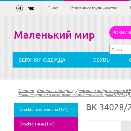
О нас
Условия сотрудничества
Маленький мир
РОЗНИЧ
ВЕРХНЯЯ ОДЕЖДА
ОБУВЬ
Главная
-
Каталог товаров
-
Детская и подростковая 
Зимние куртки и комплекты для девочек фирмы КРОКИД 
ВК 34028/
Crockid осень-весна (121)
Crockid зима (161)