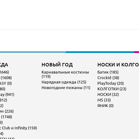
ЖДА
НОВЫЙ ГОД
НОСКИ И КОЛГ
1646)
Карнавальные костюмы
Батик (185)
(119)
 (1608)
Crockid (38)
Нарядная одежда (125)
SY (0)
PlayToday (20)
Новогодние пижамы (11)
80)
КОЛГОТКИ (23)
ay (941)
НОСКИ (32)
812)
MS (33)
2)
ЯНИК (0)
м (226)
 (1748)
3)
Club и Infinity (159)
4)