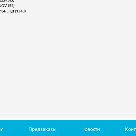
EEN (43)
OV (54)
БРЕНД (1348)
ия
Предзаказы
Новости
Конт