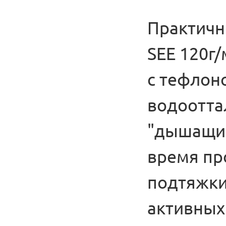
Практичн
SEE 120г
с тефлон
водоотта
"дышащим
время пр
подтяжки
активных