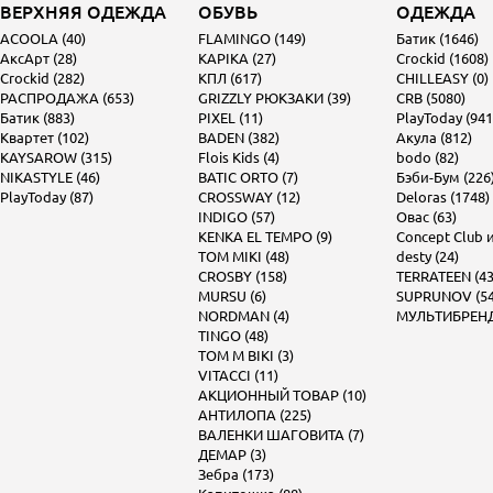
ВЕРХНЯЯ ОДЕЖДА
ОБУВЬ
ОДЕЖДА
ACOOLA (40)
FLAMINGO (149)
Батик (1646)
АксАрт (28)
KAPIKA (27)
Crockid (1608)
Crockid (282)
КПЛ (617)
CHILLEASY (0)
РАСПРОДАЖА (653)
GRIZZLY РЮКЗАКИ (39)
CRB (5080)
Батик (883)
PIXEL (11)
PlayToday (941
Квартет (102)
BADEN (382)
Акула (812)
KAYSAROW (315)
Flois Kids (4)
bodo (82)
NIKASTYLE (46)
BATIC ORTO (7)
Бэби-Бум (226
PlayToday (87)
CROSSWAY (12)
Deloras (1748)
INDIGO (57)
Овас (63)
KENKA EL TEMPO (9)
Concept Club и 
TOM MIKI (48)
desty (24)
CROSBY (158)
TERRATEEN (43
MURSU (6)
SUPRUNOV (54
NORDMAN (4)
МУЛЬТИБРЕНД 
TINGO (48)
TOM M BIKI (3)
VITACCI (11)
АКЦИОННЫЙ ТОВАР (10)
АНТИЛОПА (225)
ВАЛЕНКИ ШАГОВИТА (7)
ДЕМАР (3)
Зебра (173)