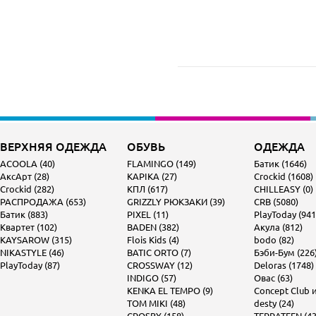
ВЕРХНЯЯ ОДЕЖДА
ОБУВЬ
ОДЕЖДА
ACOOLA (40)
FLAMINGO (149)
Батик (1646)
АксАрт (28)
KAPIKA (27)
Crockid (1608)
Crockid (282)
КПЛ (617)
CHILLEASY (0)
РАСПРОДАЖА (653)
GRIZZLY РЮКЗАКИ (39)
CRB (5080)
Батик (883)
PIXEL (11)
PlayToday (941
Квартет (102)
BADEN (382)
Акула (812)
KAYSAROW (315)
Flois Kids (4)
bodo (82)
NIKASTYLE (46)
BATIC ORTO (7)
Бэби-Бум (226
PlayToday (87)
CROSSWAY (12)
Deloras (1748)
INDIGO (57)
Овас (63)
KENKA EL TEMPO (9)
Concept Club и 
TOM MIKI (48)
desty (24)