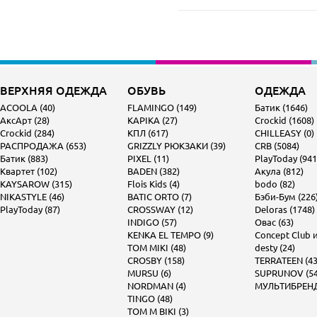
ВЕРХНЯЯ ОДЕЖДА
ОБУВЬ
ОДЕЖДА
ACOOLA (40)
FLAMINGO (149)
Батик (1646)
АксАрт (28)
KAPIKA (27)
Crockid (1608)
Crockid (284)
КПЛ (617)
CHILLEASY (0)
РАСПРОДАЖА (653)
GRIZZLY РЮКЗАКИ (39)
CRB (5084)
Батик (883)
PIXEL (11)
PlayToday (941
Квартет (102)
BADEN (382)
Акула (812)
KAYSAROW (315)
Flois Kids (4)
bodo (82)
NIKASTYLE (46)
BATIC ORTO (7)
Бэби-Бум (226
PlayToday (87)
CROSSWAY (12)
Deloras (1748)
INDIGO (57)
Овас (63)
KENKA EL TEMPO (9)
Concept Club и 
TOM MIKI (48)
desty (24)
CROSBY (158)
TERRATEEN (43
MURSU (6)
SUPRUNOV (54
NORDMAN (4)
МУЛЬТИБРЕНД 
TINGO (48)
TOM M BIKI (3)