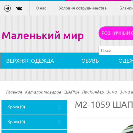
О нас
Условия сотрудничества
Бланк
Маленький мир
РОЗНИЧНЫЙ 
ВЕРХНЯЯ ОДЕЖДА
ОБУВЬ
ОДЕ
Главная
-
Каталог товаров
-
ШАПКИ
-
ПриКиндер
-
Зима
-
Зима 
M2-1059 ША
Кроха (0)
Кроха (0)