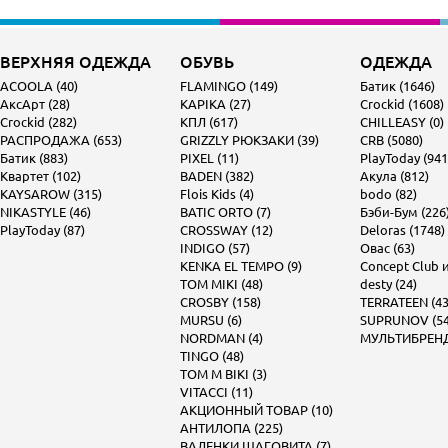
ВЕРХНЯЯ ОДЕЖДА
ОБУВЬ
ОДЕЖДА
ACOOLA (40)
FLAMINGO (149)
Батик (1646)
АксАрт (28)
KAPIKA (27)
Crockid (1608)
Crockid (282)
КПЛ (617)
CHILLEASY (0)
РАСПРОДАЖА (653)
GRIZZLY РЮКЗАКИ (39)
CRB (5080)
Батик (883)
PIXEL (11)
PlayToday (941
Квартет (102)
BADEN (382)
Акула (812)
KAYSAROW (315)
Flois Kids (4)
bodo (82)
NIKASTYLE (46)
BATIC ORTO (7)
Бэби-Бум (226
PlayToday (87)
CROSSWAY (12)
Deloras (1748)
INDIGO (57)
Овас (63)
KENKA EL TEMPO (9)
Concept Club и 
TOM MIKI (48)
desty (24)
CROSBY (158)
TERRATEEN (43
MURSU (6)
SUPRUNOV (54
NORDMAN (4)
МУЛЬТИБРЕНД 
TINGO (48)
TOM M BIKI (3)
VITACCI (11)
АКЦИОННЫЙ ТОВАР (10)
АНТИЛОПА (225)
ВАЛЕНКИ ШАГОВИТА (7)