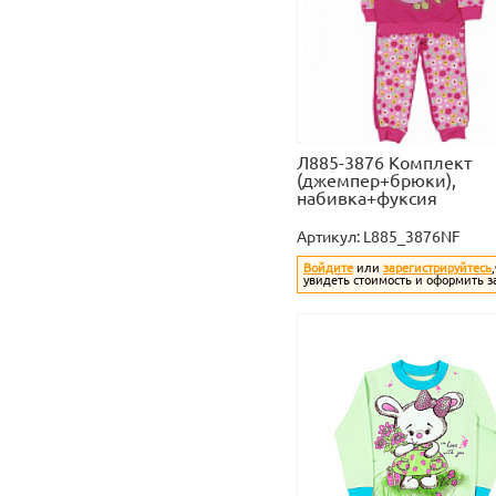
Л885-3876 Комплект
(джемпер+брюки),
набивка+фуксия
Артикул:
L885_3876NF
Войдите
или
зарегистрируйтесь
увидеть стоимость и оформить з