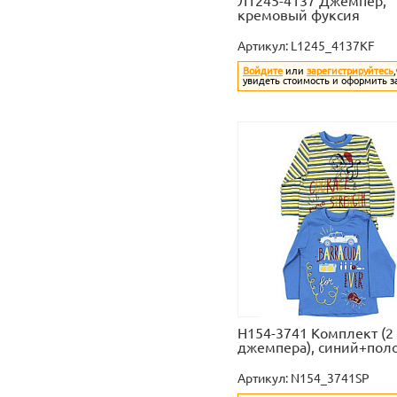
Л1245-4137 Джемпер,
кремовый фуксия
Артикул:
L1245_4137KF
Войдите
или
зарегистрируйтесь
увидеть стоимость и оформить з
Н154-3741 Комплект (2
джемпера), синий+пол
Артикул:
N154_3741SP