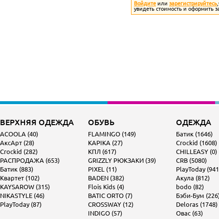
Войдите
или
зарегистрируйтесь
увидеть стоимость и оформить з
ВЕРХНЯЯ ОДЕЖДА
ОБУВЬ
ОДЕЖДА
ACOOLA (40)
FLAMINGO (149)
Батик (1646)
АксАрт (28)
KAPIKA (27)
Crockid (1608)
Crockid (282)
КПЛ (617)
CHILLEASY (0)
РАСПРОДАЖА (653)
GRIZZLY РЮКЗАКИ (39)
CRB (5080)
Батик (883)
PIXEL (11)
PlayToday (941
Квартет (102)
BADEN (382)
Акула (812)
KAYSAROW (315)
Flois Kids (4)
bodo (82)
NIKASTYLE (46)
BATIC ORTO (7)
Бэби-Бум (226
PlayToday (87)
CROSSWAY (12)
Deloras (1748)
INDIGO (57)
Овас (63)