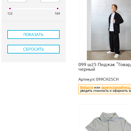
122
164
099 ш25 Пиджак "Говар
черный
Артикул:
099CH25CH
Войдите
или
зарегистрируйтесь
увидеть стоимость и оформить з