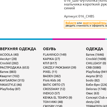
016_ШБ Футболка поло
мальчика короткий рук
синий
Артикул:
016_CHBS
Войдите
или
зарегистрируйтесь
увидеть стоимость и оформить з
ВЕРХНЯЯ ОДЕЖДА
ОБУВЬ
ОДЕЖДА
ACOOLA (40)
FLAMINGO (149)
Батик (1646)
АксАрт (28)
KAPIKA (27)
Crockid (1608)
Crockid (282)
КПЛ (617)
CHILLEASY (0)
РАСПРОДАЖА (653)
GRIZZLY РЮКЗАКИ (39)
CRB (5080)
Батик (883)
PIXEL (11)
PlayToday (941
Квартет (102)
BADEN (382)
Акула (812)
KAYSAROW (315)
Flois Kids (4)
bodo (82)
NIKASTYLE (46)
BATIC ORTO (7)
Бэби-Бум (226
PlayToday (87)
CROSSWAY (12)
Deloras (1748)
INDIGO (57)
Овас (63)
KENKA EL TEMPO (9)
Concept Club и 
TOM MIKI (48)
desty (24)
CROSBY (158)
TERRATEEN (43