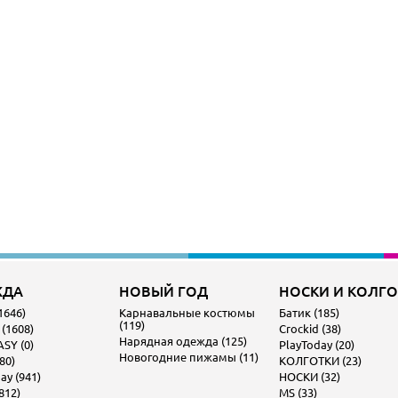
ЖДА
НОВЫЙ ГОД
НОСКИ И КОЛГ
1646)
Карнавальные костюмы
Батик (185)
(119)
 (1608)
Crockid (38)
Нарядная одежда (125)
SY (0)
PlayToday (20)
Новогодние пижамы (11)
80)
КОЛГОТКИ (23)
ay (941)
НОСКИ (32)
812)
MS (33)