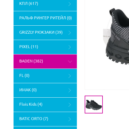
КПЛ (617)
РАЛЬФ РИНГЕР РИТЕЙЛ (0)
GRIZZLY РЮКЗАКИ (39)
PIXEL (11)
BADEN (382)
FL (0)
ИМАК (0)
Flois Kids (4)
BATIC ORTO (7)