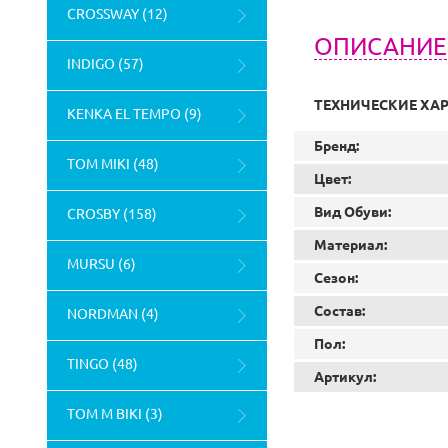
CROSSWAY (12)
ОПИСАНИЕ
INDIGO (57)
ТЕХНИЧЕСКИЕ ХА
KENKA EL TEMPO (9)
Бренд:
TOM MIKI (48)
Цвет:
Вид Обуви:
CROSBY (158)
Материал:
MURSU (6)
Сезон:
Состав:
NORDMAN (4)
Пол:
TINGO (48)
Артикул:
TOM M BIKI (3)