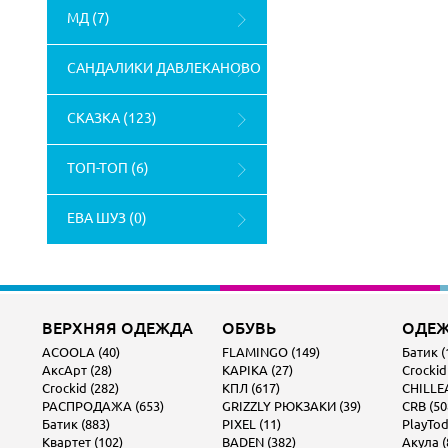
МД (7)
САНДАЛИКИ ДАВЛЕКАНОВО
(4)
СКАЗКА (123)
ТОП-ТОП (6)
ЕВА ШУЗ (0)
ВЕРХНЯЯ ОДЕЖДА
ОБУВЬ
ОДЕ
ACOOLA (40)
FLAMINGO (149)
Батик (
АксАрт (28)
KAPIKA (27)
Crockid
Crockid (282)
КПЛ (617)
CHILLEA
РАСПРОДАЖА (653)
GRIZZLY РЮКЗАКИ (39)
CRB (50
Батик (883)
PIXEL (11)
PlayTod
Квартет (102)
BADEN (382)
Акула (