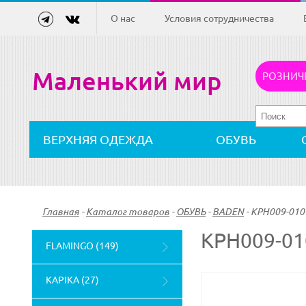
О нас
Условия сотрудничества
Маленький мир
РОЗНИЧ
ВЕРХНЯЯ ОДЕЖДА
ОБУВЬ
Главная
-
Каталог товаров
-
ОБУВЬ
-
BADEN
-
KPH009-010
KPH009-0
FLAMINGO (149)
KAPIKA (27)