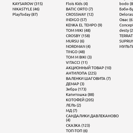
KAYSAROW (315)
Flois Kids (4)
bodo (8
NIKASTYLE (46)
BATIC ORTO (7)
Бэби-Бу
PlayToday (87)
CROSSWAY (12)
Deloras
INDIGO (57)
Овас (6
KENKA EL TEMPO (9)
Concept 
TOM MIKI (48)
desty (2
CROSBY (158)
TERRAT
MURSU (6)
SUPRUN
NORDMAN (4)
МУЛЬТИ
TINGO (48)
TOM M BIKI (3)
VITACCI (11)
АКЦИОННЫЙ ТОВАР (10)
АНТИЛОПА (225)
ВАЛЕНКИ ШАГОВИТА (7)
ДЕМАР (3)
Зебра (173)
Капитошка (88)
КОТОФЕЙ (205)
ЛЕЛЬ (2)
МД (7)
САНДАЛИКИ ДАВЛЕКАНОВО
(4)
СКАЗКА (123)
ТОП-ТОП (6)