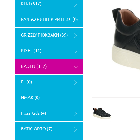
КПЛ (617)
РАЛЬФ РИНГЕР РИТЕЙЛ (0)
GRIZZLY РЮКЗАКИ (39)
PIXEL (11)
BADEN (382)
FL (0)
ИМАК (0)
Flois Kids (4)
BATIC ORTO (7)