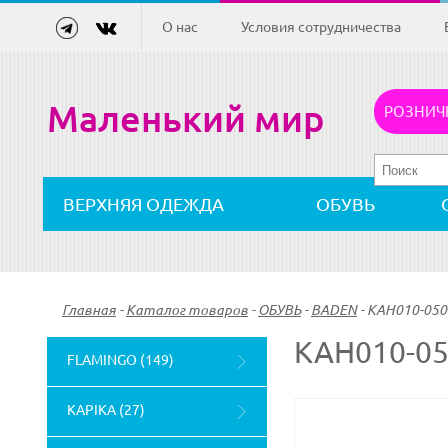
О нас
Условия сотрудничества
Маленький мир
РОЗНИЧ
ВЕРХНЯЯ ОДЕЖДА
ОБУВЬ
Главная
-
Каталог товаров
-
ОБУВЬ
-
BADEN
-
KAH010-050
KAH010-0
FLAMINGO (149)
KAPIKA (27)