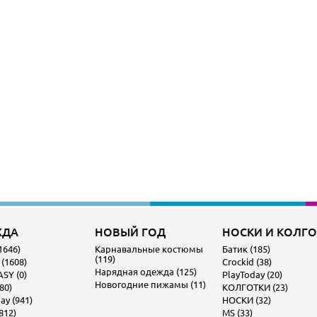
ЖДА
НОВЫЙ ГОД
НОСКИ И КОЛГ
1646)
Карнавальные костюмы
Батик (185)
(119)
 (1608)
Crockid (38)
Нарядная одежда (125)
SY (0)
PlayToday (20)
Новогодние пижамы (11)
80)
КОЛГОТКИ (23)
ay (941)
НОСКИ (32)
812)
MS (33)