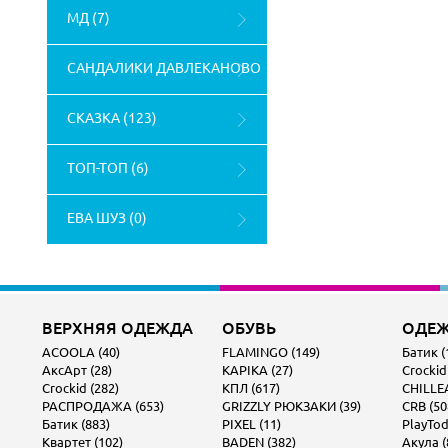
МД (7)
САНДАЛИКИ ДАВЛЕКАНОВО
(4)
СКАЗКА (123)
ТОП-ТОП (6)
ЕВА ШУЗ (0)
ВЕРХНЯЯ ОДЕЖДА
ОБУВЬ
ОДЕ
ACOOLA (40)
FLAMINGO (149)
Батик (
АксАрт (28)
KAPIKA (27)
Crockid
Crockid (282)
КПЛ (617)
CHILLEA
РАСПРОДАЖА (653)
GRIZZLY РЮКЗАКИ (39)
CRB (50
Батик (883)
PIXEL (11)
PlayTod
Квартет (102)
BADEN (382)
Акула (