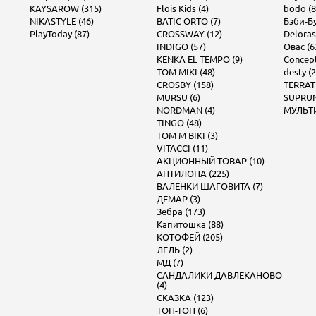
KAYSAROW (315)
Flois Kids (4)
bodo (8
NIKASTYLE (46)
BATIC ORTO (7)
Бэби-Бу
PlayToday (87)
CROSSWAY (12)
Deloras
INDIGO (57)
Овас (6
KENKA EL TEMPO (9)
Concept 
TOM MIKI (48)
desty (2
CROSBY (158)
TERRAT
MURSU (6)
SUPRUN
NORDMAN (4)
МУЛЬТИ
TINGO (48)
TOM M BIKI (3)
VITACCI (11)
АКЦИОННЫЙ ТОВАР (10)
АНТИЛОПА (225)
ВАЛЕНКИ ШАГОВИТА (7)
ДЕМАР (3)
Зебра (173)
Капитошка (88)
КОТОФЕЙ (205)
ЛЕЛЬ (2)
МД (7)
САНДАЛИКИ ДАВЛЕКАНОВО
(4)
СКАЗКА (123)
ТОП-ТОП (6)