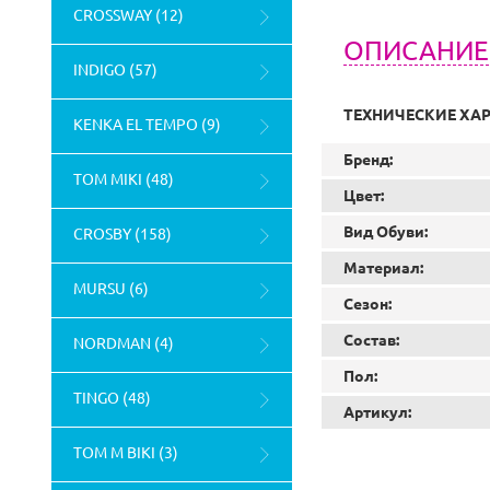
CROSSWAY (12)
ОПИСАНИЕ
INDIGO (57)
ТЕХНИЧЕСКИЕ ХА
KENKA EL TEMPO (9)
Бренд:
TOM MIKI (48)
Цвет:
Вид Обуви:
CROSBY (158)
Материал:
MURSU (6)
Сезон:
Состав:
NORDMAN (4)
Пол:
TINGO (48)
Артикул:
TOM M BIKI (3)