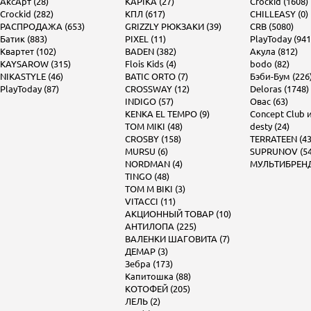
АксАрт (28)
KAPIKA (27)
Crockid (1608)
Crockid (282)
КПЛ (617)
CHILLEASY (0)
РАСПРОДАЖА (653)
GRIZZLY РЮКЗАКИ (39)
CRB (5080)
Батик (883)
PIXEL (11)
PlayToday (941
Квартет (102)
BADEN (382)
Акула (812)
KAYSAROW (315)
Flois Kids (4)
bodo (82)
NIKASTYLE (46)
BATIC ORTO (7)
Бэби-Бум (226
PlayToday (87)
CROSSWAY (12)
Deloras (1748)
INDIGO (57)
Овас (63)
KENKA EL TEMPO (9)
Concept Club и 
TOM MIKI (48)
desty (24)
CROSBY (158)
TERRATEEN (43
MURSU (6)
SUPRUNOV (54
NORDMAN (4)
МУЛЬТИБРЕНД 
TINGO (48)
TOM M BIKI (3)
VITACCI (11)
АКЦИОННЫЙ ТОВАР (10)
АНТИЛОПА (225)
ВАЛЕНКИ ШАГОВИТА (7)
ДЕМАР (3)
Зебра (173)
Капитошка (88)
КОТОФЕЙ (205)
ЛЕЛЬ (2)