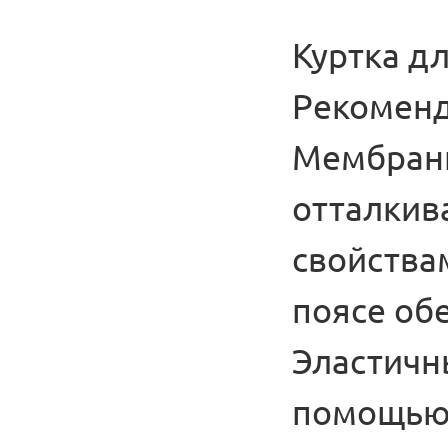
Куртка дл
Рекоменд
Мембранн
отталкив
свойствам
поясе об
Эластичн
помощью 