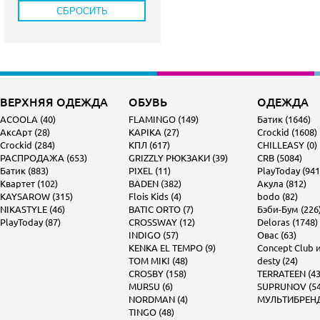
ВЕРХНЯЯ ОДЕЖДА
ОБУВЬ
ОДЕЖДА
ACOOLA (40)
FLAMINGO (149)
Батик (1646)
АксАрт (28)
KAPIKA (27)
Crockid (1608)
Crockid (284)
КПЛ (617)
CHILLEASY (0)
РАСПРОДАЖА (653)
GRIZZLY РЮКЗАКИ (39)
CRB (5084)
Батик (883)
PIXEL (11)
PlayToday (941
Квартет (102)
BADEN (382)
Акула (812)
KAYSAROW (315)
Flois Kids (4)
bodo (82)
NIKASTYLE (46)
BATIC ORTO (7)
Бэби-Бум (226
PlayToday (87)
CROSSWAY (12)
Deloras (1748)
INDIGO (57)
Овас (63)
KENKA EL TEMPO (9)
Concept Club и 
TOM MIKI (48)
desty (24)
CROSBY (158)
TERRATEEN (43
MURSU (6)
SUPRUNOV (54
NORDMAN (4)
МУЛЬТИБРЕНД 
TINGO (48)