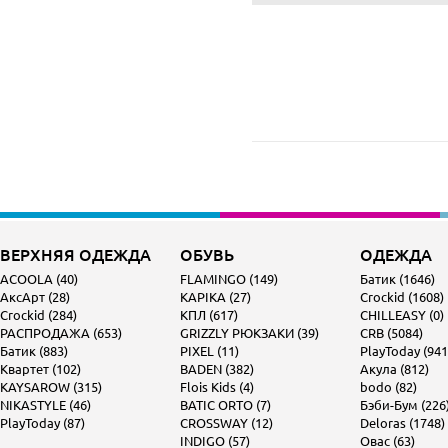
ВЕРХНЯЯ ОДЕЖДА
ОБУВЬ
ОДЕЖДА
ACOOLA (40)
FLAMINGO (149)
Батик (1646)
АксАрт (28)
KAPIKA (27)
Crockid (1608)
Crockid (284)
КПЛ (617)
CHILLEASY (0)
РАСПРОДАЖА (653)
GRIZZLY РЮКЗАКИ (39)
CRB (5084)
Батик (883)
PIXEL (11)
PlayToday (941
Квартет (102)
BADEN (382)
Акула (812)
KAYSAROW (315)
Flois Kids (4)
bodo (82)
NIKASTYLE (46)
BATIC ORTO (7)
Бэби-Бум (226
PlayToday (87)
CROSSWAY (12)
Deloras (1748)
INDIGO (57)
Овас (63)