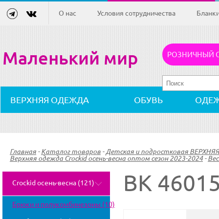
О нас
Условия сотрудничества
Бланк
Маленький мир
РОЗНИЧНЫЙ 
ВЕРХНЯЯ ОДЕЖДА
ОБУВЬ
ОДЕ
Главная
-
Каталог товаров
-
Детская и подростковая ВЕРХНЯ
Верхняя одежда Crockid осень-весна оптом сезон 2023-2024
-
Вес
ВК 46015
Crockid осень-весна (121)
Брюки и полукомбинезоны (10)