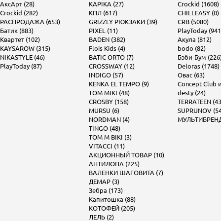
АксАрт (28)
KAPIKA (27)
Crockid (1608)
Crockid (282)
КПЛ (617)
CHILLEASY (0)
РАСПРОДАЖА (653)
GRIZZLY РЮКЗАКИ (39)
CRB (5080)
Батик (883)
PIXEL (11)
PlayToday (941
Квартет (102)
BADEN (382)
Акула (812)
KAYSAROW (315)
Flois Kids (4)
bodo (82)
NIKASTYLE (46)
BATIC ORTO (7)
Бэби-Бум (226
PlayToday (87)
CROSSWAY (12)
Deloras (1748)
INDIGO (57)
Овас (63)
KENKA EL TEMPO (9)
Concept Club и 
TOM MIKI (48)
desty (24)
CROSBY (158)
TERRATEEN (43
MURSU (6)
SUPRUNOV (54
NORDMAN (4)
МУЛЬТИБРЕНД 
TINGO (48)
TOM M BIKI (3)
VITACCI (11)
АКЦИОННЫЙ ТОВАР (10)
АНТИЛОПА (225)
ВАЛЕНКИ ШАГОВИТА (7)
ДЕМАР (3)
Зебра (173)
Капитошка (88)
КОТОФЕЙ (205)
ЛЕЛЬ (2)