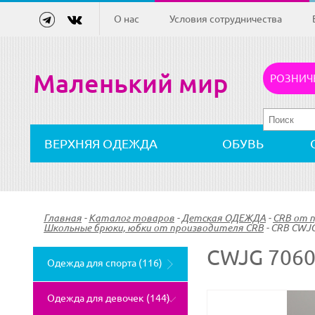
О нас
Условия сотрудничества
Маленький мир
РОЗНИЧ
ВЕРХНЯЯ ОДЕЖДА
ОБУВЬ
Главная
-
Каталог товаров
-
Детская ОДЕЖДА
-
CRB от 
Школьные брюки, юбки от производителя CRB
-
CRB CWJG
CWJG 706
Одежда для спорта (116)
Одежда для девочек (144)